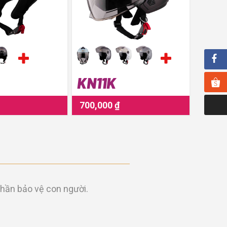
KN11K
KN1
700,000 ₫
550,0
hần bảo vệ con người.