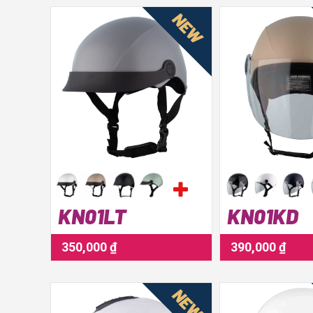
NEW
KN01LT
KN01KD
350,000 ₫
390,000 ₫
NEW