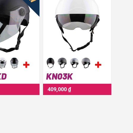
KD
KN03K
409,000 ₫