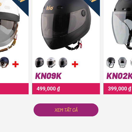
KN09K
KN02
499,000 ₫
399,000 ₫
XEM TẤT CẢ