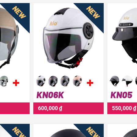
NEW
NEW
KN06K
KN05
600,000 ₫
550,000 ₫
NEW
NEW