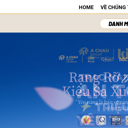
HOME
VỀ CHÚNG 
DANH M