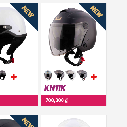
NEW
NEW
KN11K
700,000 ₫
NEW