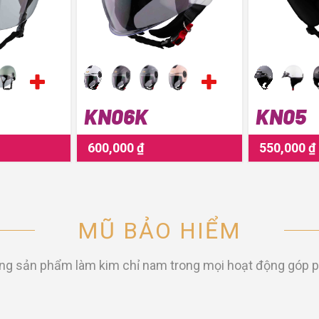
KN06K
KN05
600,000 ₫
550,000 ₫
MŨ BẢO HIỂM
ượng sản phẩm làm kim chỉ nam trong mọi hoạt động góp p