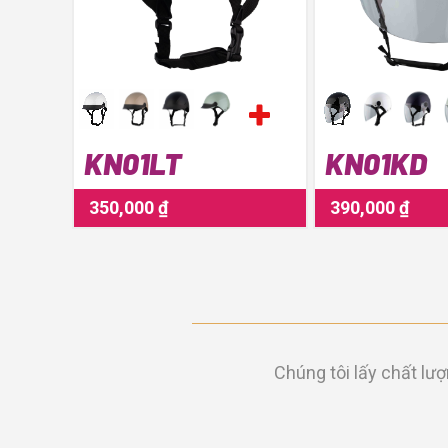
KN01LT
KN01KD
350,000 ₫
390,000 ₫
Chúng tôi lấy chất l