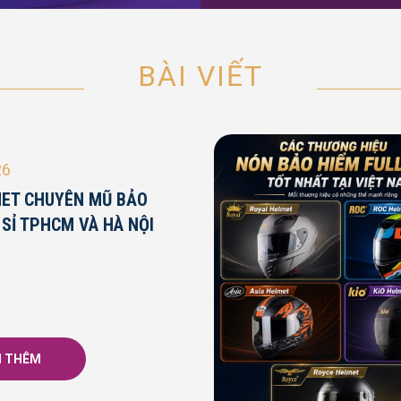
BÀI VIẾT
26
MET CHUYÊN MŨ BẢO
 SỈ TPHCM VÀ HÀ NỘI
 THÊM