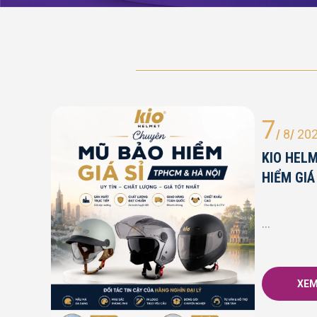
7
/
8
/
20
KIO HEL
HIỂM GIÁ
...
XEM