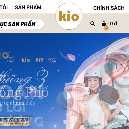
TÔI
SẢN PHẨM
CHÍNH SÁCH
ỤC SẢN PHẨM
- 0 ₫
0